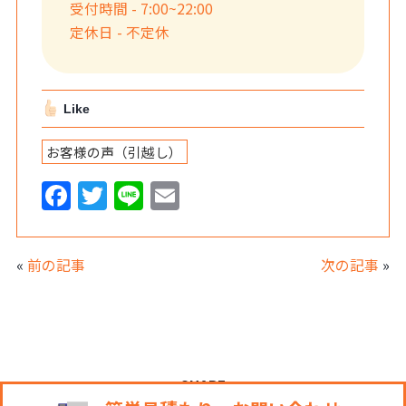
受付時間 - 7:00~22:00
定休日 - 不定休
Like
お客様の声（引越し）
F
T
Li
E
a
w
n
m
c
itt
e
ai
«
前の記事
次の記事
»
e
er
l
b
o
o
SHARE
k