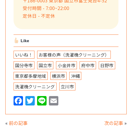
〒186-0003 東京都 国立市富士見台4-52
受付時間 - 7:00~22:00
定休日 - 不定休
Like
いいね！
お客様の声（洗濯機クリーニング）
国分寺市
国立市
小金井市
府中市
日野市
東京都多摩地域
横浜市
沖縄
洗濯機クリーニング
立川市
F
T
Li
E
a
w
n
m
c
itt
e
ai
«
前の記事
次の記事
»
e
er
l