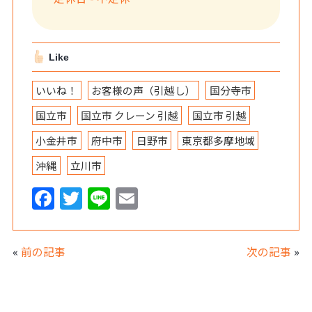
Like
いいね！
お客様の声（引越し）
国分寺市
国立市
国立市 クレーン 引越
国立市 引越
小金井市
府中市
日野市
東京都多摩地域
沖縄
立川市
F
T
Li
E
a
w
n
m
c
itt
e
ai
«
前の記事
次の記事
»
e
er
l
b
o