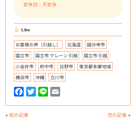
定休日 - 不定休
Like
お客様の声（引越し）
北海道
国分寺市
国立市
国立市 クレーン 引越
国立市 引越
小金井市
府中市
日野市
東京都多摩地域
横浜市
沖縄
立川市
F
T
Li
E
a
w
n
m
c
itt
e
ai
«
前の記事
次の記事
»
e
er
l
b