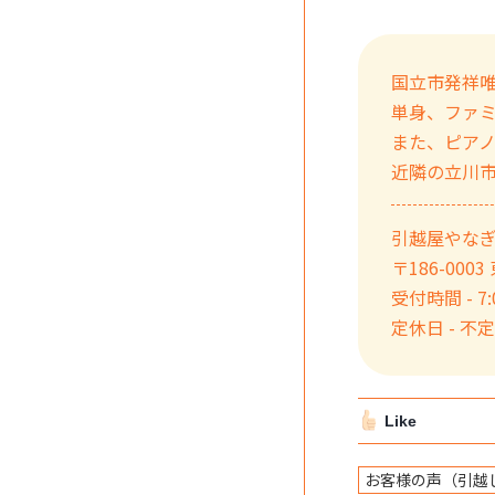
国立市発祥
単身、ファ
また、ピア
近隣の立川
引越屋やな
〒186-000
受付時間 - 7:0
定休日 - 不
Like
お客様の声（引越