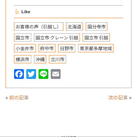
Like
お客様の声（引越し）
北海道
国分寺市
国立市
国立市 クレーン 引越
国立市 引越
小金井市
府中市
日野市
東京都多摩地域
横浜市
沖縄
立川市
F
T
Li
E
a
w
n
m
c
itt
e
ai
«
前の記事
次の記事
»
e
er
l
b
o
o