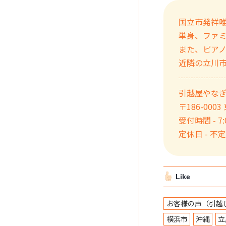
国立市発祥
単身、ファ
また、ピア
近隣の立川
引越屋やな
〒186-000
受付時間 - 7:0
定休日 - 不
Like
お客様の声（引越
横浜市
沖縄
立