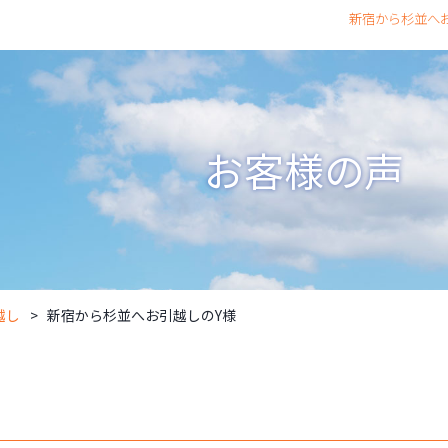
新宿から杉並へお
お客様の声
越し
新宿から杉並へお引越しのY様