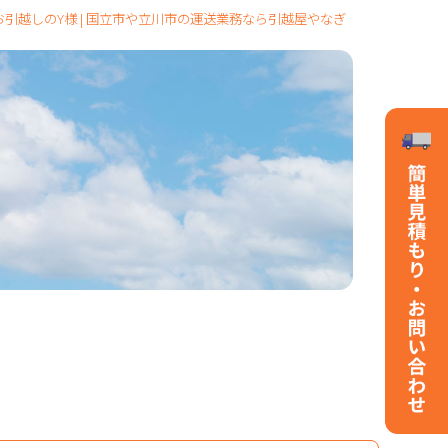
引越しのY様 | 国立市や立川市の運送業務なら引越屋やなぎ