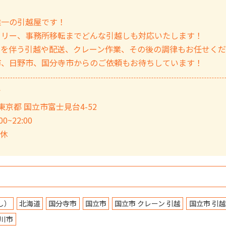
唯一の引越屋です！
ミリー、事務所移転までどんな引越しも対応いたします！
ノを伴う引越や配送、クレーン作業、その後の調律もお任せく
市、日野市、国分寺市からのご依頼もお待ちしています！
ぎ
3 東京都 国立市富士見台4-52
0~22:00
定休
し）
北海道
国分寺市
国立市
国立市 クレーン 引越
国立市 引越
川市