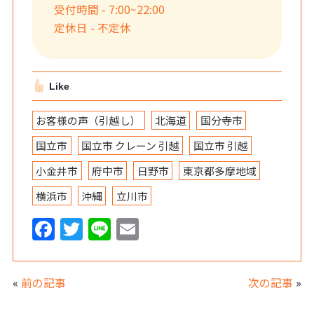
受付時間 - 7:00~22:00
定休日 - 不定休
Like
お客様の声（引越し）
北海道
国分寺市
国立市
国立市 クレーン 引越
国立市 引越
小金井市
府中市
日野市
東京都多摩地域
横浜市
沖縄
立川市
F
T
Li
E
a
w
n
m
c
itt
e
ai
«
前の記事
次の記事
»
e
er
l