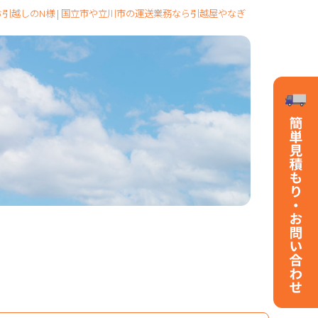
引越しのN様 | 国立市や立川市の運送業務なら引越屋やなぎ