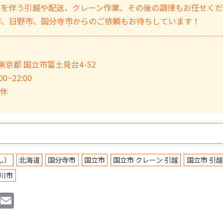
ノを伴う引越や配送、クレーン作業、その後の調律もお任せく
市、日野市、国分寺市からのご依頼もお待ちしています！
ぎ
3 東京都 国立市富士見台4-52
0~22:00
定休
し）
北海道
国分寺市
国立市
国立市 クレーン 引越
国立市 引越
川市
Li
E
n
m