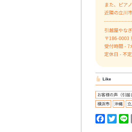
また、ピア
近隣の立川
引越屋やな
〒186-000
受付時間 - 7:0
定休日 - 不
Like
お客様の声（引越
横浜市
沖縄
立
F
T
a
w