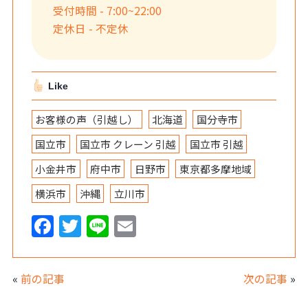
受付時間 - 7:00~22:00
定休日 - 不定休
Like
お客様の声（引越し）
北海道
国分寺市
国立市
国立市 クレーン 引越
国立市 引越
小金井市
府中市
日野市
東京都多摩地域
横浜市
沖縄
立川市
F
T
Li
E
a
w
n
m
c
itt
e
ai
«
前の記事
次の記事
»
e
er
l