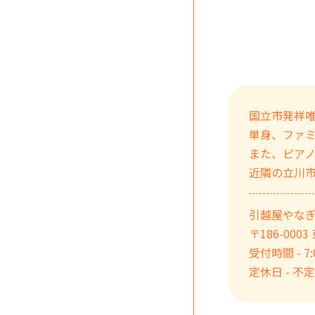
国立市発祥
単身、ファ
また、ピア
近隣の立川
引越屋やな
〒186-000
受付時間 - 7:0
定休日 - 不