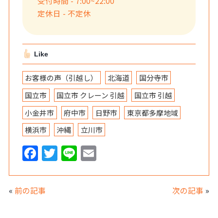
受付時間 - 7:00~22:00
定休日 - 不定休
Like
お客様の声（引越し）
北海道
国分寺市
国立市
国立市 クレーン 引越
国立市 引越
小金井市
府中市
日野市
東京都多摩地域
横浜市
沖縄
立川市
F
T
Li
E
a
w
n
m
c
itt
e
ai
«
前の記事
次の記事
»
e
er
l
b