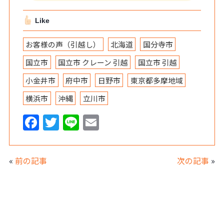
Like
お客様の声（引越し）
北海道
国分寺市
国立市
国立市 クレーン 引越
国立市 引越
小金井市
府中市
日野市
東京都多摩地域
横浜市
沖縄
立川市
F
T
Li
E
a
w
n
m
c
itt
e
ai
«
前の記事
次の記事
»
e
er
l
b
o
o