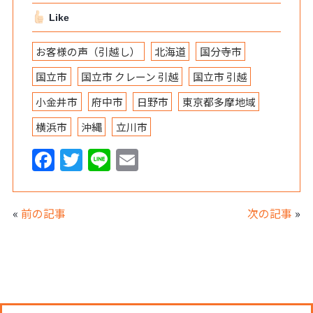
Like
お客様の声（引越し）
北海道
国分寺市
国立市
国立市 クレーン 引越
国立市 引越
小金井市
府中市
日野市
東京都多摩地域
横浜市
沖縄
立川市
F
T
Li
E
a
w
n
m
c
itt
e
ai
«
前の記事
次の記事
»
e
er
l
b
o
o
SHARE