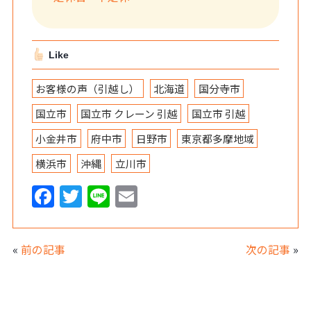
Like
お客様の声（引越し）
北海道
国分寺市
国立市
国立市 クレーン 引越
国立市 引越
小金井市
府中市
日野市
東京都多摩地域
横浜市
沖縄
立川市
F
T
Li
E
a
w
n
m
c
itt
e
ai
«
前の記事
次の記事
»
e
er
l
b
o