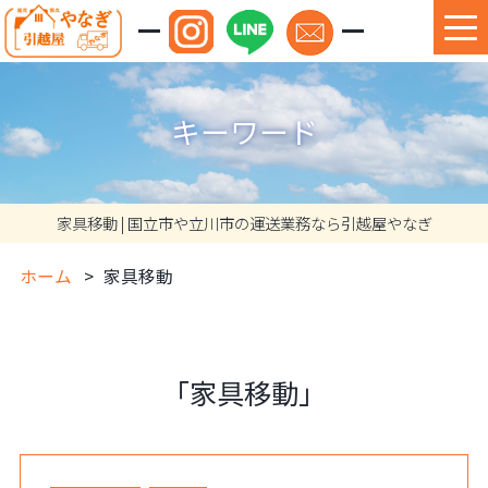
キーワード
家具移動 | 国立市や立川市の運送業務なら引越屋やなぎ
ホーム
家具移動
「家具移動」